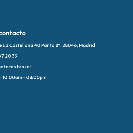
contacto
 La Castellana 40 Panta 8ª. 28046, Madrid
67 20 39
potecas.broker
r: 10:00am - 08:00pm